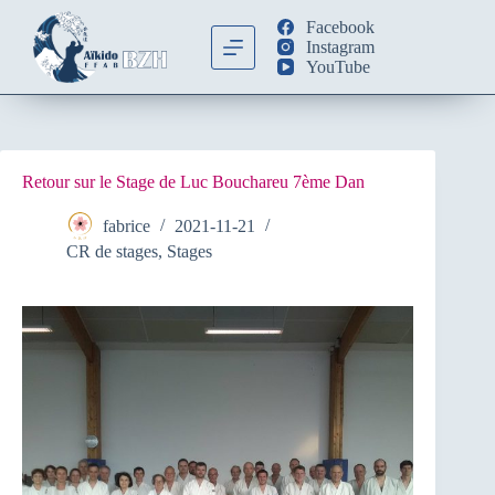
Passer
Facebook
au
Instagram
contenu
YouTube
Retour sur le Stage de Luc Bouchareu 7ème Dan
fabrice
2021-11-21
CR de stages
,
Stages