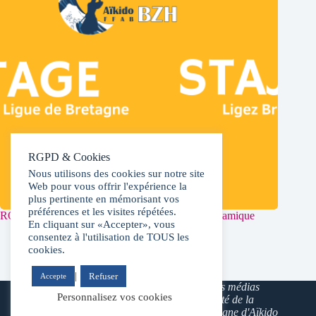
RGPD & Cookies
Nous utilisons des cookies sur notre site
Web pour vous offrir l'expérience la
plus pertinente en mémorisant vos
préférences et les visites répétées.
ROSPORDEN- 11 & 12 avril 2026- Pratique dynamique
En cliquant sur «Accepter», vous
consentez à l'utilisation de TOUS les
2026-02-26
cookies.
|
Refuser
Accepte
Les textes et les médias
Mentions Légales
Personnalisez vos cookies
sont la propriété de la
Politique éditoriale
Ligue de Bretagne d'Aïkido